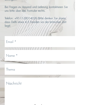
Bei Fragen zu Versand und Lieferung kontaktieren Sie
uns bitte über das Formular rechts.
Telefon:
+91-11-28314028
(Bitte denken Sie daran,
dass Delhi etwa 4,5 Stunden vor der britischen Zeit
liegt)