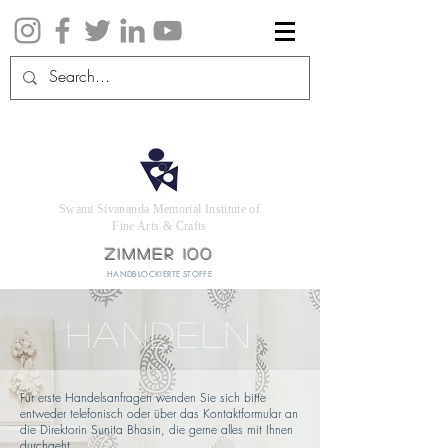
Swami Sivananda Memorial Institute of
Fine Arts & Crafts
ZIMMER 100
HANDBLOCKIERTE STOFFE
HANDELN
Für erste Handelsanfragen wenden Sie sich bitte
entweder telefonisch oder über das Kontaktformular an
die Direktorin Sunita Bhasin, die gerne alles mit Ihnen
durchgeht.