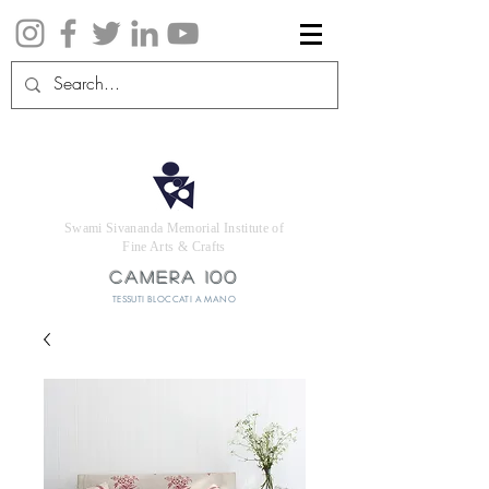
Swami Sivananda Memorial Institute of
Fine Arts & Crafts
CAMERA 100
TESSUTI BLOCCATI A MANO