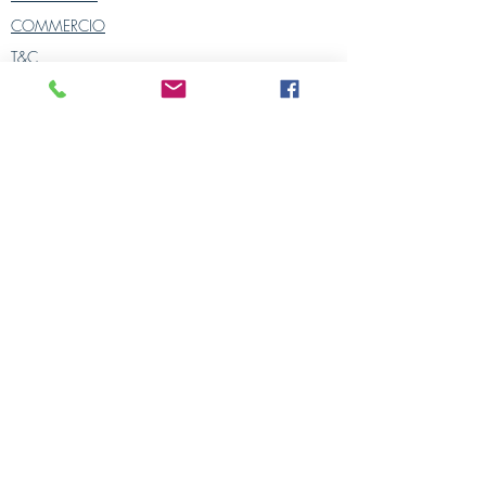
COMMERCIO
T&C
POLITICA SULLA RISERVATEZZA